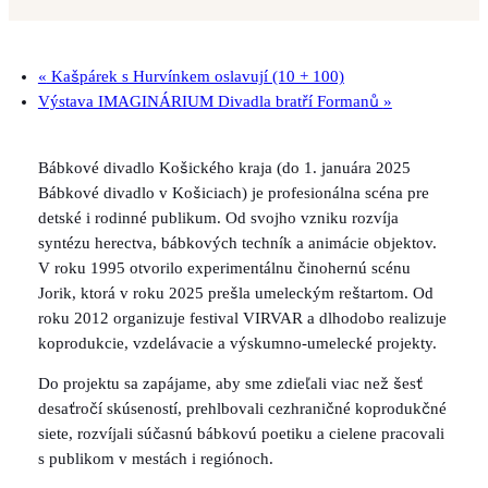
«
Kašpárek s Hurvínkem oslavují (10 + 100)
Výstava IMAGINÁRIUM Divadla bratří Formanů
»
Bábkové divadlo Košického kraja (do 1. januára 2025
Bábkové divadlo v Košiciach) je profesionálna scéna pre
detské i rodinné publikum. Od svojho vzniku rozvíja
syntézu herectva, bábkových techník a animácie objektov.
V roku 1995 otvorilo experimentálnu činohernú scénu
Jorik, ktorá v roku 2025 prešla umeleckým reštartom. Od
roku 2012 organizuje festival VIRVAR a dlhodobo realizuje
koprodukcie, vzdelávacie a výskumno-umelecké projekty.
Do projektu sa zapájame, aby sme zdieľali viac než šesť
desaťročí skúseností, prehlbovali cezhraničné koprodukčné
siete, rozvíjali súčasnú bábkovú poetiku a cielene pracovali
s publikom v mestách i regiónoch.