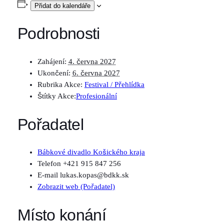
Přidat do kalendáře
Podrobnosti
Zahájení:
4. června 2027
Ukončení:
6. června 2027
Rubrika Akce:
Festival / Přehlídka
Štítky Akce:
Profesionální
Pořadatel
Bábkové divadlo Košického kraja
Telefon
+421 915 847 256
E-mail
lukas.kopas@bdkk.sk
Zobrazit web (Pořadatel)
Místo konání