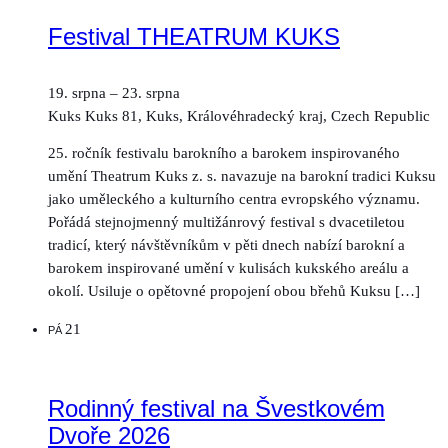
Festival THEATRUM KUKS
19. srpna
–
23. srpna
Kuks
Kuks 81, Kuks, Královéhradecký kraj, Czech Republic
25. ročník festivalu barokního a barokem inspirovaného
umění Theatrum Kuks z. s. navazuje na barokní tradici Kuksu
jako uměleckého a kulturního centra evropského významu.
Pořádá stejnojmenný multižánrový festival s dvacetiletou
tradicí, který návštěvníkům v pěti dnech nabízí barokní a
barokem inspirované umění v kulisách kukského areálu a
okolí. Usiluje o opětovné propojení obou břehů Kuksu […]
21
PÁ
Rodinný festival na Švestkovém
Dvoře 2026