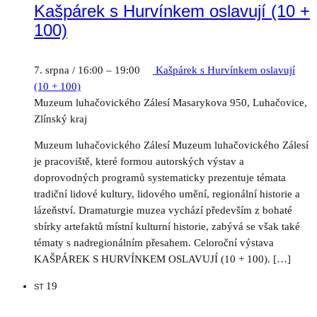
Kašpárek s Hurvínkem oslavují (10 +
100)
7. srpna / 16:00
–
19:00
Kašpárek s Hurvínkem oslavují
(10 + 100)
Muzeum luhačovického Zálesí
Masarykova 950, Luhačovice,
Zlínský kraj
Muzeum luhačovického Zálesí Muzeum luhačovického Zálesí
je pracoviště, které formou autorských výstav a
doprovodných programů systematicky prezentuje témata
tradiční lidové kultury, lidového umění, regionální historie a
lázeňství. Dramaturgie muzea vychází především z bohaté
sbírky artefaktů místní kulturní historie, zabývá se však také
tématy s nadregionálním přesahem. Celoroční výstava
KAŠPÁREK S HURVÍNKEM OSLAVUJÍ (10 + 100). […]
19
ST