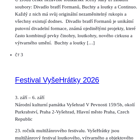
soubory: Divadlo bratří Formanů, Buchty a loutky a Continuo.
Každý z nich má svůj originální nezaměnitelný rukopis a
všechny existují dodnes. Divadlo bratří Formanů je unikátní
putovní divadelní formace, známá ojedinělými projekty, které
často kombinují prvky činohry, loutkohry, nového cirkusu a
výtvarného umění. Buchty a loutky […]
3
ČT
Festival VyšeHrátky 2026
3. září
–
6. září
Národní kulturní památka Vyšehrad
V Pevnosti 159/5b, okolí
Purkrabství, Praha 2-Vyšehrad, Hlavní město Praha, Czech
Republic
23. ročník multižánrového festivalu. VyšeHrátky jsou
multižánrový festival loutkového, výtvarného a objektového