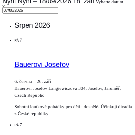
Nyní
Nyní
–
18/09/2026
18. září
Vyberte datum.
Srpen 2026
7
PÁ
Bauerovi Josefov
6. června
–
26. září
Bauerovi Josefov
Langiewiczova 304, Josefov, Jaroměř,
Czech Republic
Sobotní loutkové pohádky pro děti i dospělé. Účinkují divadla
z České republiky
7
PÁ