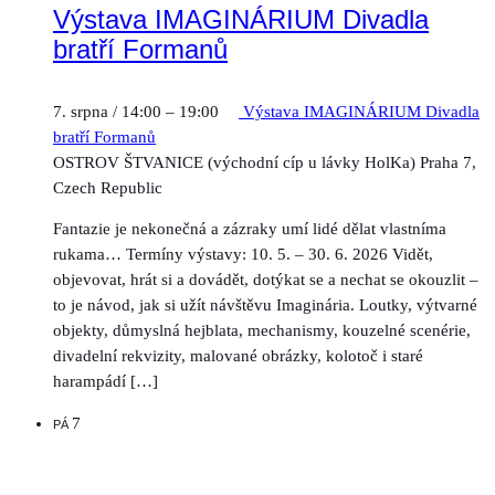
Výstava IMAGINÁRIUM Divadla
bratří Formanů
7. srpna / 14:00
–
19:00
Výstava IMAGINÁRIUM Divadla
bratří Formanů
OSTROV ŠTVANICE (východní cíp u lávky HolKa)
Praha 7,
Czech Republic
Fantazie je nekonečná a zázraky umí lidé dělat vlastníma
rukama… Termíny výstavy: 10. 5. – 30. 6. 2026 Vidět,
objevovat, hrát si a dovádět, dotýkat se a nechat se okouzlit –
to je návod, jak si užít návštěvu Imaginária. Loutky, výtvarné
objekty, důmyslná hejblata, mechanismy, kouzelné scenérie,
divadelní rekvizity, malované obrázky, kolotoč i staré
harampádí […]
7
PÁ