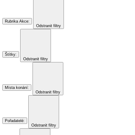
Rubrika Akce
:
Odstranit filtry
Štítky
:
Odstranit filtry
Místa konání
:
Odstranit filtry
Pořadatelé
:
Odstranit filtry