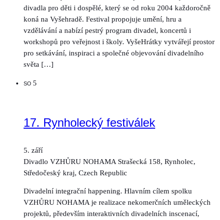
divadla pro děti i dospělé, který se od roku 2004 každoročně
koná na Vyšehradě. Festival propojuje umění, hru a
vzdělávání a nabízí pestrý program divadel, koncertů i
workshopů pro veřejnost i školy. VyšeHrátky vytvářejí prostor
pro setkávání, inspiraci a společné objevování divadelního
světa […]
5
SO
17. Rynholecký festiválek
5. září
Divadlo VZHŮRU NOHAMA
Strašecká 158, Rynholec,
Středočeský kraj, Czech Republic
Divadelní integrační happening. Hlavním cílem spolku
VZHŮRU NOHAMA je realizace nekomerčních uměleckých
projektů, především interaktivních divadelních inscenací,