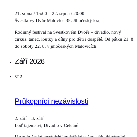
21. srpna / 15:00
–
22. srpna / 20:00
Švestkový Dvůr
Malovice 35, Jihočeský kraj
Rodinný festival na Švestkovém Dvoře – divadlo, nový
cirkus, tanec, loutky a dílny pro děti i dospělé. Od pátku 21. 8.
do soboty 22. 8. v jihočeských Malovicích.
Září 2026
2
ST
Průkopníci nezávislosti
2. září
–
3. září
Loď tajemství, Divadlo v Celetné
U zrodu české nezávislé loutkářské scény stály tři zásadní