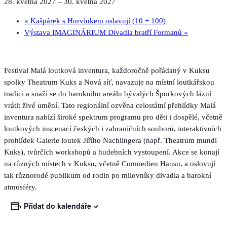
28. května 2027
–
30. května 2027
«
Kašpárek s Hurvínkem oslavují (10 + 100)
Výstava IMAGINÁRIUM Divadla bratří Formanů
»
Festival Malá loutková inventura, každoročně pořádaný v Kuksu
spolky Theatrum Kuks a Nová síť, navazuje na místní loutkářskou
tradici a snaží se do barokního areálu bývalých Šporkových lázní
vrátit živé umění. Tato regionální ozvěna celostátní přehlídky Malá
inventura nabízí široké spektrum programu pro děti i dospělé, včetně
loutkových inscenací českých i zahraničních souborů, interaktivních
prohlídek Galerie loutek Jiřího Nachlingera (např. Theatrum mundi
Kuks), tvůrčích workshopů a hudebních vystoupení. Akce se konají
na různých místech v Kuksu, včetně Comoedien Hausu, a oslovují
tak různorodé publikum od rodin po milovníky divadla a barokní
atmosféry.
Přidat do kalendáře