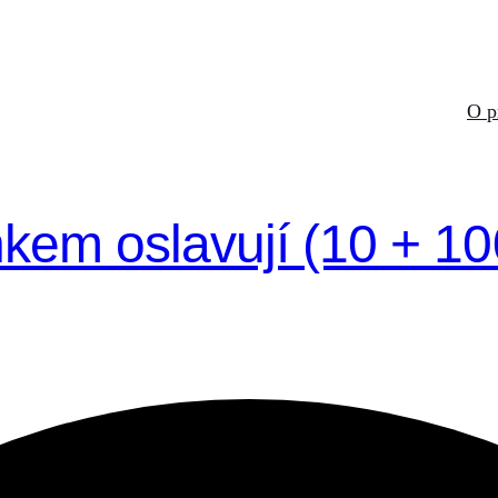
O p
kem oslavují (10 + 10