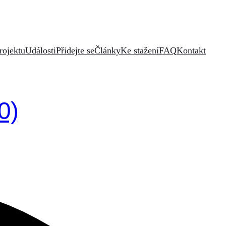
rojektu
Události
Přidejte se
Články
Ke stažení
FAQ
Kontakt
0)