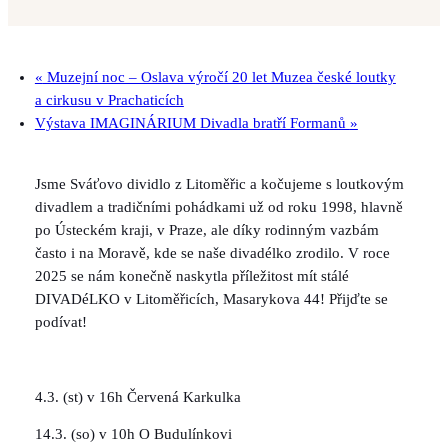
«
Muzejní noc – Oslava výročí 20 let Muzea české loutky
a cirkusu v Prachaticích
Výstava IMAGINÁRIUM Divadla bratří Formanů
»
Jsme Sváťovo dividlo z Litoměřic a kočujeme s loutkovým
divadlem a tradičními pohádkami už od roku 1998, hlavně
po Ústeckém kraji, v Praze, ale díky rodinným vazbám
často i na Moravě, kde se naše divadélko zrodilo. V roce
2025 se nám konečně naskytla příležitost mít stálé
DIVADéLKO v Litoměřicích, Masarykova 44! Přijďte se
podívat!
4.3. (st) v 16h Červená Karkulka
14.3. (so) v 10h O Budulínkovi