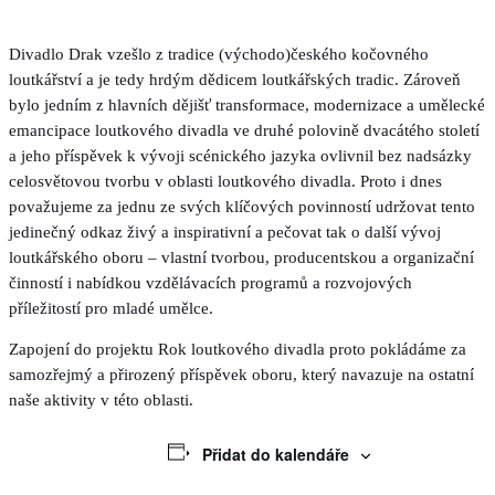
Divadlo Drak vzešlo z tradice (východo)českého kočovného
loutkářství a je tedy hrdým dědicem loutkářských tradic. Zároveň
bylo jedním z hlavních dějišť transformace, modernizace a umělecké
emancipace loutkového divadla ve druhé polovině dvacátého století
a jeho příspěvek k vývoji scénického jazyka ovlivnil bez nadsázky
celosvětovou tvorbu v oblasti loutkového divadla. Proto i dnes
považujeme za jednu ze svých klíčových povinností udržovat tento
jedinečný odkaz živý a inspirativní a pečovat tak o další vývoj
loutkářského oboru – vlastní tvorbou, producentskou a organizační
činností i nabídkou vzdělávacích programů a rozvojových
příležitostí pro mladé umělce.
Zapojení do projektu Rok loutkového divadla proto pokládáme za
samozřejmý a přirozený příspěvek oboru, který navazuje na ostatní
naše aktivity v této oblasti.
Přidat do kalendáře