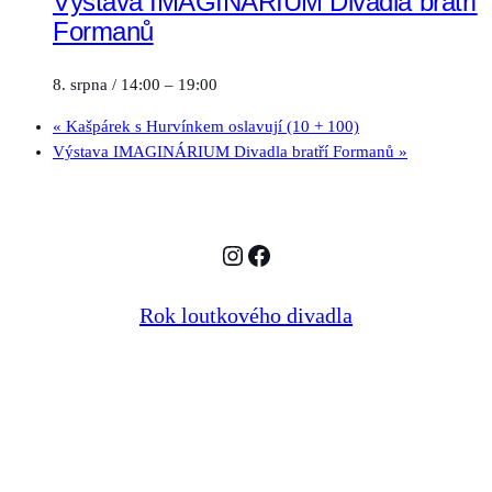
Výstava IMAGINÁRIUM Divadla bratří
Formanů
8. srpna / 14:00
–
19:00
«
Kašpárek s Hurvínkem oslavují (10 + 100)
Výstava IMAGINÁRIUM Divadla bratří Formanů
»
Instagram
Facebook
Rok loutkového divadla