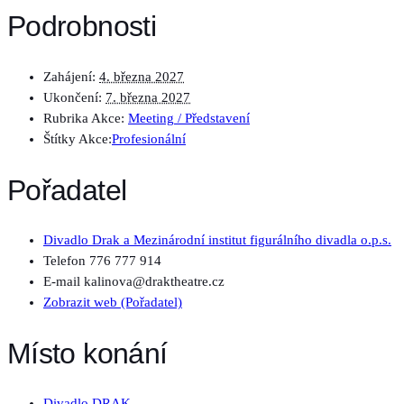
Podrobnosti
Zahájení:
4. března 2027
Ukončení:
7. března 2027
Rubrika Akce:
Meeting / Představení
Štítky Akce:
Profesionální
Pořadatel
Divadlo Drak a Mezinárodní institut figurálního divadla o.p.s.
Telefon
776 777 914
E-mail
kalinova@draktheatre.cz
Zobrazit web (Pořadatel)
Místo konání
Divadlo DRAK