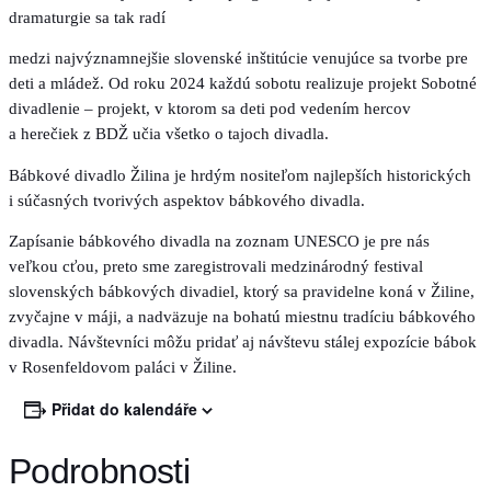
dramaturgie sa tak radí
medzi najvýznamnejšie slovenské inštitúcie venujúce sa tvorbe pre
deti a mládež. Od roku 2024 každú sobotu realizuje projekt Sobotné
divadlenie – projekt, v ktorom sa deti pod vedením hercov
a herečiek z BDŽ učia všetko o tajoch divadla.
Bábkové divadlo Žilina je hrdým nositeľom najlepších historických
i súčasných tvorivých aspektov bábkového divadla.
Zapísanie bábkového divadla na zoznam UNESCO je pre nás
veľkou cťou, preto sme zaregistrovali medzinárodný festival
slovenských bábkových divadiel, ktorý sa pravidelne koná v Žiline,
zvyčajne v máji, a nadväzuje na bohatú miestnu tradíciu bábkového
divadla. Návštevníci môžu pridať aj návštevu stálej expozície bábok
v Rosenfeldovom paláci v Žiline.
Přidat do kalendáře
Podrobnosti