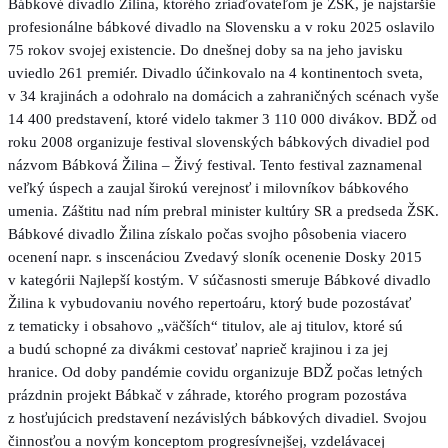
Bábkové divadlo Žilina, ktorého zriaďovateľom je ŽSK, je najstaršie
profesionálne bábkové divadlo na Slovensku a v roku 2025 oslavilo
75 rokov svojej existencie. Do dnešnej doby sa na jeho javisku
uviedlo 261 premiér. Divadlo účinkovalo na 4 kontinentoch sveta,
v 34 krajinách a odohralo na domácich a zahraničných scénach vyše
14 400 predstavení, ktoré videlo takmer 3 110 000 divákov. BDŽ od
roku 2008 organizuje festival slovenských bábkových divadiel pod
názvom Bábková Žilina – Živý festival. Tento festival zaznamenal
veľký úspech a zaujal širokú verejnosť i milovníkov bábkového
umenia. Záštitu nad ním prebral minister kultúry SR a predseda ŽSK.
Bábkové divadlo Žilina získalo počas svojho pôsobenia viacero
ocenení napr. s inscenáciou Zvedavý sloník ocenenie Dosky 2015
v kategórii Najlepší kostým. V súčasnosti smeruje Bábkové divadlo
Žilina k vybudovaniu nového repertoáru, ktorý bude pozostávať
z tematicky i obsahovo „väčších“ titulov, ale aj titulov, ktoré sú
a budú schopné za divákmi cestovať naprieč krajinou i za jej
hranice. Od doby pandémie covidu organizuje BDŽ počas letných
prázdnin projekt Bábkač v záhrade, ktorého program pozostáva
z hosťujúcich predstavení nezávislých bábkových divadiel. Svojou
činnosťou a novým konceptom progresívnejšej, vzdelávacej