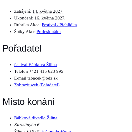
Zahájení:
14. května 2027
Ukončení:
16. května 2027
Rubrika Akce:
Festival / Přehlídka
Štítky Akce:
Profesionální
Pořadatel
festival Bábková Žilina
Telefon
+421 415 623 995
E-mail
tabacek@bdz.sk
Zobrazit web (Pořadatel)
Místo konání
Bábkové divadlo Žilina
Kuzmányho 6
Žilina
,
010 01
+ Google Mapa