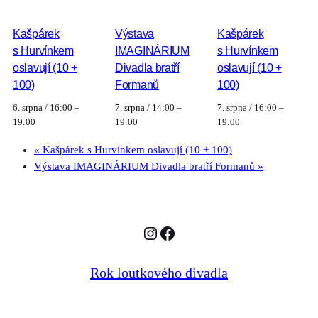
Kašpárek
Výstava
Kašpárek
s Hurvínkem
IMAGINÁRIUM
s Hurvínkem
oslavují (10 +
Divadla bratří
oslavují (10 +
100)
Formanů
100)
6. srpna / 16:00
–
7. srpna / 14:00
–
7. srpna / 16:00
–
19:00
19:00
19:00
«
Kašpárek s Hurvínkem oslavují (10 + 100)
Výstava IMAGINÁRIUM Divadla bratří Formanů
»
Instagram
Facebook
Rok loutkového divadla