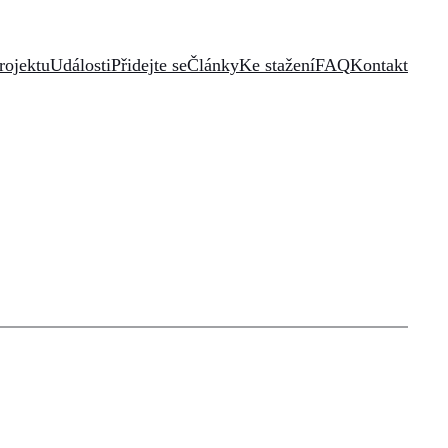
rojektu
Události
Přidejte se
Články
Ke stažení
FAQ
Kontakt