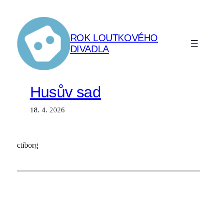
Přeskočit
na
obsah
ROK LOUTKOVÉHO
DIVADLA
Husův sad
18. 4. 2026
ctiborg