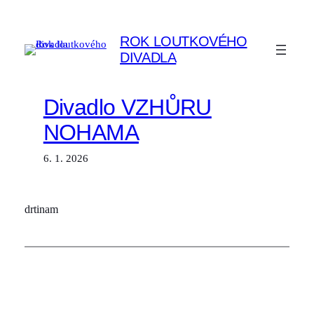
Přeskočit
na
ROK LOUTKOVÉHO
obsah
DIVADLA
Divadlo VZHŮRU
NOHAMA
6. 1. 2026
drtinam