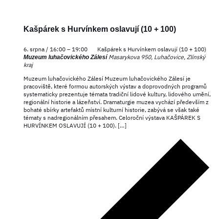
Kašpárek s Hurvínkem oslavují (10 + 100)
6. srpna / 16:00
–
19:00
Kašpárek s Hurvínkem oslavují (10 + 100)
Masarykova 950, Luhačovice, Zlínský
Muzeum luhačovického Zálesí
kraj
Muzeum luhačovického Zálesí Muzeum luhačovického Zálesí je
pracoviště, které formou autorských výstav a doprovodných programů
systematicky prezentuje témata tradiční lidové kultury, lidového umění,
regionální historie a lázeňství. Dramaturgie muzea vychází především z
bohaté sbírky artefaktů místní kulturní historie, zabývá se však také
tématy s nadregionálním přesahem. Celoroční výstava KAŠPÁREK S
HURVÍNKEM OSLAVUJÍ (10 + 100). […]