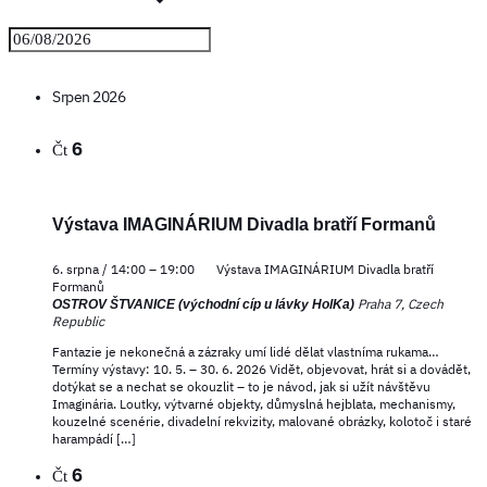
Srpen 2026
6
Čt
Výstava IMAGINÁRIUM Divadla bratří Formanů
6. srpna / 14:00
–
19:00
Výstava IMAGINÁRIUM Divadla bratří
Formanů
Praha 7, Czech
OSTROV ŠTVANICE (východní cíp u lávky HolKa)
Republic
Fantazie je nekonečná a zázraky umí lidé dělat vlastníma rukama…
Termíny výstavy: 10. 5. – 30. 6. 2026 Vidět, objevovat, hrát si a dovádět,
dotýkat se a nechat se okouzlit – to je návod, jak si užít návštěvu
Imaginária. Loutky, výtvarné objekty, důmyslná hejblata, mechanismy,
kouzelné scenérie, divadelní rekvizity, malované obrázky, kolotoč i staré
harampádí […]
6
Čt