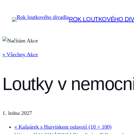
ROK LOUTKOVÉHO DI
« Všechny Akce
Loutky v nemocni
1. ledna 2027
«
Kašpárek s Hurvínkem oslavují (10 + 100)