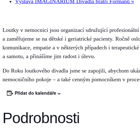
Výstava IMAGINÁRIUM Divadla bratří Formanů
»
Loutky v nemocnici jsou organizací sdružující profesionální
a zaměřujeme se na dětské i geriatrické pacienty. Ročně osl
komunikace, empatie a v některých případech i terapeutické
a samotu, a přinášíme jim radost i úlevu.
Do Roku loutkového divadla jsme se zapojili, abychom ukáza
nemocničního pokoje – a také cenným pomocníkem v proce
Přidat do kalendáře
Podrobnosti