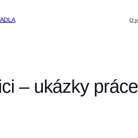
VADLA
O p
ci – ukázky práce