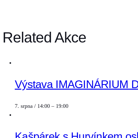
Related Akce
Výstava IMAGINÁRIUM Div
7. srpna / 14:00
–
19:00
Kašpárek s Hurvínkem osl