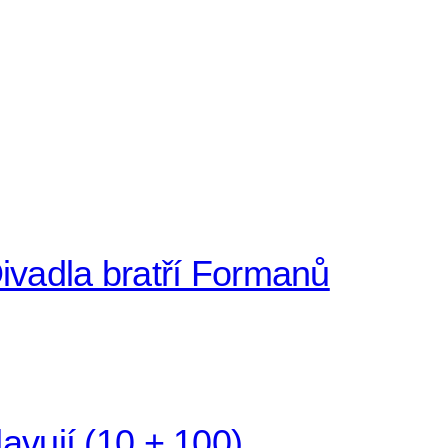
adla bratří Formanů
avují (10 + 100)