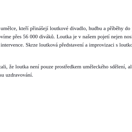
 umělce, kteří přinášejí loutkové divadlo, hudbu a příběhy d
ovíme přes 56 000 diváků. Loutka je v našem pojetí nejen nos
 intervence. Skrze loutková představení a improvizaci s lout
li, že loutka není pouze prostředkem uměleckého sdělení, al
su uzdravování.