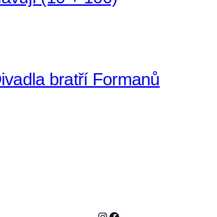
adla bratří Formanů
Instagram
Facebook