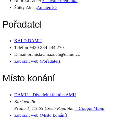
Rubrika Akce:
Festival / Přehlídka
Štítky Akce:
Amatérské
Pořadatel
KALD DAMU
Telefon
+420 234 244 270
E-mail
branislav.mazuch@damu.cz
Zobrazit web (Pořadatel)
Místo konání
DAMU – Divadelní fakulta AMU
Karlova 26
Praha 1
,
11665
Czech Republic
+ Google Mapa
Zobrazit web (Místo konání)