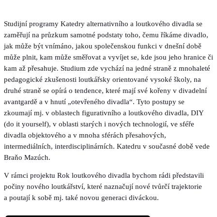
Studijní programy Katedry alternativního a loutkového divadla se
zaměřují na průzkum samotné podstaty toho, čemu říkáme divadlo,
jak může být vnímáno, jakou společenskou funkci v dnešní době
může plnit, kam může směřovat a vyvíjet se, kde jsou jeho hranice či
kam až přesahuje. Studium zde vychází na jedné straně z mnohaleté
pedagogické zkušenosti loutkářsky orientované vysoké školy, na
druhé straně se opírá o tendence, které mají své kořeny v divadelní
avantgardě a v hnutí „otevřeného divadla“. Tyto postupy se
zkoumají mj. v oblastech figurativního a loutkového divadla, DIY
(do it yourself), v oblasti starých i nových technologií, ve sféře
divadla objektového a v mnoha sférách přesahových,
intermediálních, interdisciplinárních. Katedru v současné době vede
Braňo Mazúch.
V rámci projektu Rok loutkového divadla bychom rádi představili
počiny nového loutkářství, které naznačují nové tvůrčí trajektorie
a poutají k sobě mj. také novou generaci diváckou.