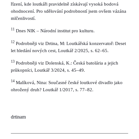
řízení, kde loutkáři pravidelně získávají vysoká bodová
ohodnocení. Pro sdělování podrobností jsem ovšem vázána
mlčenlivostí.
11
Dnes NIK – Národní institut pro kulturu.
12
Podrobněji viz Drtina, M: Loutkářská konzervatoř: Deset
let hledání nových cest, Loutkář 2/2025, s. 62–65.
13
Podrobněji viz Dolenská, K.: Česká batolária a jejich
průkopníci, Loutkář 3/2024, s. 45–49.
14
Malíková, Nina: Současné české loutkové divadlo jako
ohrožený druh? Loutkář 1/2017, s. 77–82.
drtinam