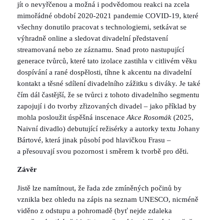
jít o nevyřčenou a možná i podvědomou reakci na zcela
mimořádné období 2020-2021 pandemie COVID-19, které
všechny donutilo pracovat s technologiemi, setkávat se
výhradně online a sledovat divadelní představení
streamovaná nebo ze záznamu. Snad proto nastupující
generace tvůrců, které tato izolace zastihla v citlivém věku
dospívání a rané dospělosti, tíhne k akcentu na divadelní
kontakt a těsné sdílení divadelního zážitku s diváky. Je také
čím dál častější, že se tvůrci z tohoto divadelního segmentu
zapojují i do tvorby zřizovaných divadel – jako příklad by
mohla posloužit úspěšná inscenace
Akce Rosomák
(2025,
Naivní divadlo) debutující režisérky a autorky textu Johany
Bártové, která jinak působí pod hlavičkou Frasu –
a přesouvají svou pozornost i směrem k tvorbě pro děti.
Závěr
Jistě lze namítnout, že řada zde zmíněných počinů by
vznikla bez ohledu na zápis na seznam UNESCO, nicméně
viděno z odstupu a pohromadě (byť nejde zdaleka