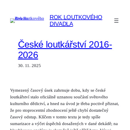
Přeskočit
na
ROK LOUTKOVÉHO
obsah
DIVADLA
České loutkářství 2016-
2026
30. 11. 2025
Vymezený časový úsek zahrnuje dobu, kdy se české
loutkářství stalo oficiálně uznanou součástí světového
kulturního dědictví, a hned na úvod je třeba poctivě přiznat,
že pro stoprocentní zhodnocení ještě chybí dostatečný
časový odstup. Klíčem v tomto textu je tedy spíše
sumarizace a výčet úspěchů dosažených v dané dekádě; na