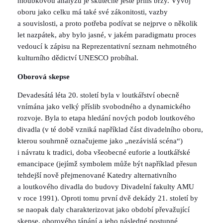
hloubkovou analýzu je skutečně ještě příliš brzy. Vývoj
oboru jako celku má také své zákonitosti, vazby
a souvislosti, a proto potřeba podívat se nejprve o několik
let nazpátek, aby bylo jasné, v jakém paradigmatu proces
vedoucí k zápisu na Reprezentativní seznam nehmotného
kulturního dědictví UNESCO probíhal.
Oborová skepse
Devadesátá léta 20. století byla v loutkářství obecně
vnímána jako velký příslib svobodného a dynamického
rozvoje. Byla to etapa hledání nových podob loutkového
divadla (v té době vzniká například část divadelního oboru,
kterou souhrnně označujeme jako „nezávislá scéna“)
i návratu k tradici, doba všeobecné euforie a loutkářské
emancipace (jejímž symbolem může být například přesun
tehdejší nově přejmenované Katedry alternativního
a loutkového divadla do budovy Divadelní fakulty AMU
v roce 1991). Oproti tomu první dvě dekády 21. století by
se naopak daly charakterizovat jako období převažující
skepse, oborového tápání a jeho následné postupné