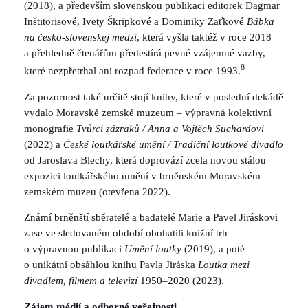
(2018), a především slovenskou publikaci editorek Dagmar
Inštitorisové, Ivety Škripkové a Dominiky Zaťkové
Bábka
na česko-slovenskej medzi
, která vyšla taktéž v roce 2018
a přehledně čtenářům předestírá pevné vzájemné vazby,
8
které nezpřetrhal ani rozpad federace v roce 1993.
Za pozornost také určitě stojí knihy, které v poslední dekádě
vydalo Moravské zemské muzeum – výpravná kolektivní
monografie
Tvůrci zázraků / Anna a Vojtěch Suchardovi
(2022) a
České loutkářské umění / Tradiční loutkové divadlo
od Jaroslava Blechy, která doprovází zcela novou stálou
expozici loutkářského umění v brněnském Moravském
zemském muzeu (otevřena 2022).
Známí brněnští sběratelé a badatelé Marie a Pavel Jiráskovi
zase ve sledovaném období obohatili knižní trh
o výpravnou publikaci
Umění loutky
(2019), a poté
o unikátní obsáhlou knihu Pavla Jiráska
Loutka mezi
divadlem, filmem a televizí
1950–2020 (2023).
Zájem médií a odborné veřejnosti