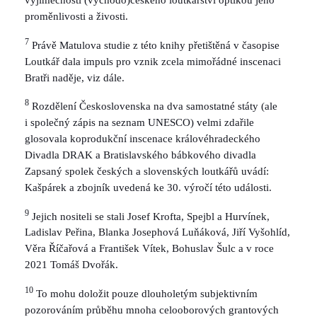
výjimečnosti (východo)českého loutkářství optikou jeho
proměnlivosti a živosti.
7
Právě Matulova studie z této knihy přetištěná v časopise
Loutkář dala impuls pro vznik zcela mimořádné inscenaci
Bratři naděje, viz dále.
8
Rozdělení Československa na dva samostatné státy (ale
i společný zápis na seznam UNESCO) velmi zdařile
glosovala koprodukční inscenace královéhradeckého
Divadla DRAK a Bratislavského bábkového divadla
Zapsaný spolek českých a slovenských loutkářů uvádí:
Kašpárek a zbojník uvedená ke 30. výročí této události.
9
Jejich nositeli se stali Josef Krofta, Spejbl a Hurvínek,
Ladislav Peřina, Blanka Josephová Luňáková, Jiří Vyšohlíd,
Věra Říčařová a František Vítek, Bohuslav Šulc a v roce
2021 Tomáš Dvořák.
10
To mohu doložit pouze dlouholetým subjektivním
pozorováním průběhu mnoha celooborových grantových