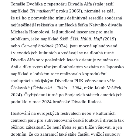
Tomáše Dvořáka z repertoáru Divadla Alfa (stále jezdí
například
Tři mušketýři
z roku 2006!), nicméně se zdá,
že už ho z pomyslného trůnu definitivně sesadila současná
nejúspěšnější režisérka a umělecká šéfka Naivního divadla
Michaela Homolová. Její studiové inscenace pro malé
publikum, jako například
Šššš. Šššš. Hůůů. Haf!
(2019)
nebo
Červený balónek
(2024), jsou mocně aplaudované
i v exotických kulturách a vydávají se na dlouhá turné.
Divadlo Alfa se v posledních letech orientuje zejména na
Asii a díky svým těsným dlouholetým vazbám na Japonsko
například v loňském roce realizovalo koprodukční
spolupráci s tokijským Divadlem PUK věnovanou věře
Čáslavské (
Čáslavská – Tokio – 1964
, režie Jakub Vašíček,
2024). Čtyřtýdenní turné po Spojených státech amerických
podniklo v roce 2024 brněnské Divadlo Radost.
Hostování na evropských festivalech nebo v kulturních
centrech jsou pro subvencovaná česká loutková divadla tak
běžnou záležitostí, že není třeba se jim blíže věnovat, a jen
doplním, že do zahraničí také stále častěji vyjíždí soubory