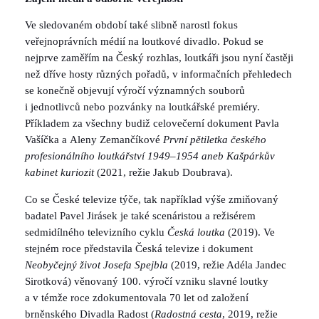
Ve sledovaném období také slibně narostl fokus
veřejnoprávních médií na loutkové divadlo. Pokud se
nejprve zaměřím na Český rozhlas, loutkáři jsou nyní častěji
než dříve hosty různých pořadů, v informačních přehledech
se konečně objevují výročí významných souborů
i jednotlivců nebo pozvánky na loutkářské premiéry.
Příkladem za všechny budiž celovečerní dokument Pavla
Vašíčka a Aleny Zemančíkové
První pětiletka českého
profesionálního loutkářství 1949–1954 aneb Kašpárkův
kabinet kuriozit
(2021, režie Jakub Doubrava).
Co se České televize týče, tak například výše zmiňovaný
badatel Pavel Jirásek je také scenáristou a režisérem
sedmidílného televizního cyklu
Česká loutka
(2019). Ve
stejném roce představila Česká televize i dokument
Neobyčejný život Josefa Spejbla
(2019, režie Adéla Jandec
Sirotková) věnovaný 100. výročí vzniku slavné loutky
a v témže roce zdokumentovala 70 let od založení
brněnského Divadla Radost (
Radostná cesta
, 2019, režie