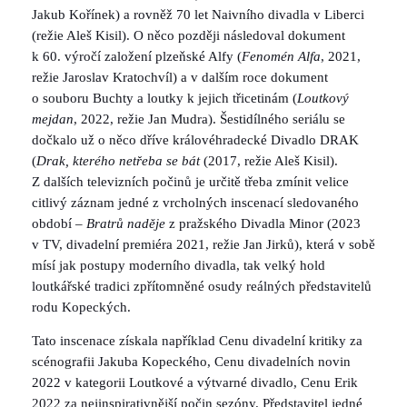
Jakub Kořínek) a rovněž 70 let Naivního divadla v Liberci
(režie Aleš Kisil). O něco později následoval dokument
k 60. výročí založení plzeňské Alfy (
Fenomén Alfa
, 2021,
režie Jaroslav Kratochvíl) a v dalším roce dokument
o souboru Buchty a loutky k jejich třicetinám (
Loutkový
mejdan
, 2022, režie Jan Mudra). Šestidílného seriálu se
dočkalo už o něco dříve královéhradecké Divadlo DRAK
(
Drak, kterého netřeba se bát
(2017, režie Aleš Kisil).
Z dalších televizních počinů je určitě třeba zmínit velice
citlivý záznam jedné z vrcholných inscenací sledovaného
období –
Bratrů naděje
z pražského Divadla Minor (2023
v TV, divadelní premiéra 2021, režie Jan Jirků), která v sobě
mísí jak postupy moderního divadla, tak velký hold
loutkářské tradici zpřítomněné osudy reálných představitelů
rodu Kopeckých.
Tato inscenace získala například Cenu divadelní kritiky za
scénografii Jakuba Kopeckého, Cenu divadelních novin
2022 v kategorii Loutkové a výtvarné divadlo, Cenu Erik
2022 za nejinspirativnější počin sezóny. Představitel jedné