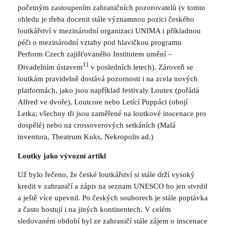
početným zastoupením zahraničních pozorovatelů (v tomto
ohledu je třeba docenit stále významnou pozici českého
loutkářství v mezinárodní organizaci UNIMA i příkladnou
péči o mezinárodní vztahy pod hlavičkou programu
Perform Czech zajišťovaného Institutem umění –
11
Divadelním ústavem
v posledních letech). Zároveň se
loutkám pravidelně dostává pozornosti i na zcela nových
platformách, jako jsou například festivaly Loutex (pořádá
Alfred ve dvoře), Loutcore nebo Letící Puppáci (obojí
Letka; všechny tři jsou zaměřené na loutkové inscenace pro
dospělé) nebo na crossoverových setkáních (Malá
inventura, Theatrum Kuks, Nekropolis ad.)
Loutky jako vývozní artikl
Už bylo řečeno, že české loutkářství si stále drží vysoký
kredit v zahraničí a zápis na seznam UNESCO ho jen stvrdil
a ještě více upevnil. Po českých souborech je stále poptávka
a často hostují i na jiných kontinentech. V celém
sledovaném období byl ze zahraničí stále zájem o inscenace