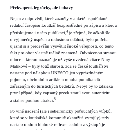
Překvapení, legrácky, ale i obavy
Nejen z odpovědí, které zazněly v anketě uspořádané
redakcí časopisu Loutkář bezprostředně po zápisu a kterou
4
přetiskujeme i v této publikaci,
je zřejmé, že ačkoli šlo
o výjimečný úspěch a radostnou událost, bylo potřeba
ujasnit si a především vysvětlit široké veřejnosti, co tento
fakt pro obor vlastně reálně znamená. Odvrácenou stranou
mince – kterou naznačuje už výše uvedená citace Niny
Malíkové – byly totiž starosti, zda se české loutkářství
nestane pod nálepkou UNESCO jen vyprázdněným
pojmem, obchodním artiklem mnoha podnikatelů
zařazeným do turistických bedekrů. Nebyl by to zdaleka
první případ, kdy zapsaný prvek ztratil svou autenticitu
5
a stal se pouhou atrakcí.
Po vlně nadšení (ale i sebeironicky poťouchlých vtípků,
které se v loutkářské komunitě okamžitě vyrojily) tedy
nastalo období hluboké reflexe. Jedním z výstupů je