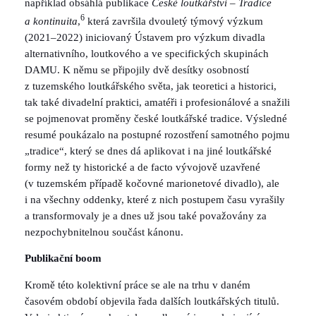
například obsáhlá publikace
České loutkářství – Tradice
6
a kontinuita
,
která završila dvouletý týmový výzkum
(2021–2022) iniciovaný Ústavem pro výzkum divadla
alternativního, loutkového a ve specifických skupinách
DAMU. K němu se připojily dvě desítky osobností
z tuzemského loutkářského světa, jak teoretici a historici,
tak také divadelní praktici, amatéři i profesionálové a snažili
se pojmenovat proměny české loutkářské tradice. Výsledné
resumé poukázalo na postupné rozostření samotného pojmu
„tradice“, který se dnes dá aplikovat i na jiné loutkářské
formy než ty historické a de facto vývojově uzavřené
(v tuzemském případě kočovné marionetové divadlo), ale
i na všechny oddenky, které z nich postupem času vyrašily
a transformovaly je a dnes už jsou také považovány za
nezpochybnitelnou součást kánonu.
Publikační boom
Kromě této kolektivní práce se ale na trhu v daném
časovém období objevila řada dalších loutkářských titulů.