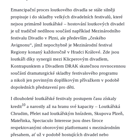
Emancipační proces loutkového divadla se stále silněji
propisuje i do skladby velkých divadelních festivalů, které
nejsou primárně loutkářské – hostování loutkových divadel
je už tradičně nedílnou součástí například Mezinárodního
festivalu Divadlo v Plzni, ale především „českého
Avignonu“, jímž nepochybně je Mezinárodní festival
Regiony konaný každoročně v Hradci Králové. Zde jsou
loutkáři díky synergii mezi Klicperovým divadlem,
Kontrapunktem a Divadlem DRAK skutečnou rovnocennou
součástí dramaturgické skladby festivalového programu
a nikoli jen povinným doplňkovým přívažkem v podobě
dopoledních představení pro děti.
I dlouholeté loutkářské festivaly postupem času získaly
10
kredit
a narostly až na hranu své kapacity – Loutkářská
Chrudim, Přelet nad loutkářským hnízdem, Skupova Plzeň,
Mateřinka, Spectaculo Interesse jsou dnes široce
respektovanými oborovými platformami s mezinárodním
přesahem, ať už v podobě hostujících divadel nebo