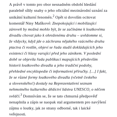
A právě v tomto pro obor nesnadném období hledání
paralelně sílily snahy o jeho oficiální mezinárodní uznání za
2
unikátní kulturní fenomén.
Opět si dovolím ocitovat
komentář Niny Malíkové:
Znepokojující i mobilizující
zároveň by možná mohlo být, že se začínáme k loutkovému
divadlu chovat jako k ohroženému druhu – uvědomme si,
že vždycky, když jde o záchranu nějakého vzácného druhu
ptactva či rostlin, objeví se řada studií dokládajících jeho
existenci či hlasy varující před jeho zánikem. V poslední
době se objevila řada publikací mapujících především
historii loutkového divadla a jeho tradiční podoby,
přehledné encyklopedie či informativní příručky. […] I fakt,
že se různé formy loutkového divadla (včetně českého
a slovenského!) dostaly na Reprezentativní seznam
nehmotného kulturního dědictví lidstva UNESCO, o něčem
3
svědčí.
Domnívám se, že se tato chmurná předpověď
nenaplnila a zápis se naopak stal argumentem pro navýšení
zájmu o loutky, jak ze strany odborné, tak i laické
veřejnosti.