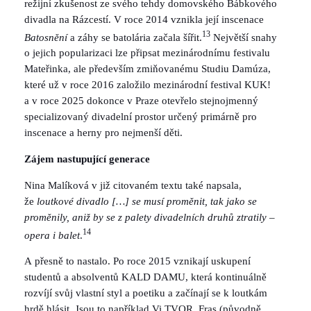
režijní zkušenost ze svého tehdy domovského Bábkového
divadla na Rázcestí. V roce 2014 vznikla její inscenace
13
Batosnění
a záhy se batolária začala šířit.
Největší snahy
o jejich popularizaci lze připsat mezinárodnímu festivalu
Mateřinka, ale především zmiňovanému Studiu Damúza,
které už v roce 2016 založilo mezinárodní festival KUK!
a v roce 2025 dokonce v Praze otevřelo stejnojmenný
specializovaný divadelní prostor určený primárně pro
inscenace a herny pro nejmenší děti.
Zájem nastupující generace
Nina Malíková v již citovaném textu také napsala,
že
loutkové divadlo […] se musí proměnit, tak jako se
proměnily, aniž by se z palety divadelních druhů ztratily –
14
opera i balet
.
A přesně to nastalo. Po roce 2015 vznikají uskupení
studentů a absolventů KALD DAMU, která kontinuálně
rozvíjí svůj vlastní styl a poetiku a začínají se k loutkám
hrdě hlásit. Jsou to například Vi.TVOR, Fras (původně