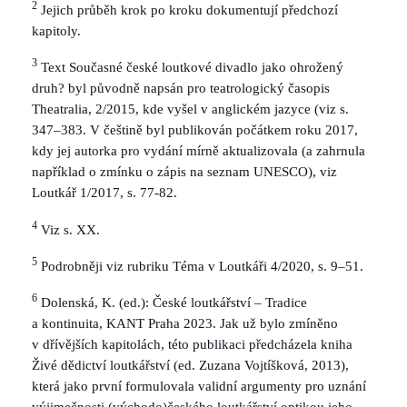
2
Jejich průběh krok po kroku dokumentují předchozí
kapitoly.
3
Text Současné české loutkové divadlo jako ohrožený
druh? byl původně napsán pro teatrologický časopis
Theatralia, 2/2015, kde vyšel v anglickém jazyce (viz s.
347–383. V češtině byl publikován počátkem roku 2017,
kdy jej autorka pro vydání mírně aktualizovala (a zahrnula
například o zmínku o zápis na seznam UNESCO), viz
Loutkář 1/2017, s. 77-82.
4
Viz s. XX.
5
Podrobněji viz rubriku Téma v Loutkáři 4/2020, s. 9–51.
6
Dolenská, K. (ed.): České loutkářství – Tradice
a kontinuita, KANT Praha 2023. Jak už bylo zmíněno
v dřívějších kapitolách, této publikaci předcházela kniha
Živé dědictví loutkářství (ed. Zuzana Vojtíšková, 2013),
která jako první formulovala validní argumenty pro uznání