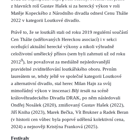
z hlavních rolí Gustav Hašek si za herecký výkon v roli
Matěje Kopeckého z Národního divadla odnesl Cenu Thálie
2022 v kategorii Loutkové divadlo.
Právě to, že se loutkáři stali od roku 2019 regulérní součástí
Cen Thálie (udělovaných Hereckou asociací) i v sekci
oceňující aktuální herecké výkony a nikoli výhradně
celoživotní umělecký přínos (sem byli zahrnuti už od roku
9
2012
), lze považovat za mediálně nejsledovanější
pravidelné zviditelňování loutkářského oboru. Prvním
laureátem se, tehdy ještě ve společné kategorii Loutkové
a alternativní divadlo, stal herec Milan Hajn za svůj
mimořádný výkon v inscenaci
Bílý tesák
na scéně
královéhradeckého Divadla DRAK, po něm následovali
Ondřej Nosálek (2020), zmiňovaný Gustav Hašek (2022),
Jiří Kniha (2023), Marek Bečka, Vít Brukner a Radek Beran
(v historii cen vůbec byla poprvé udělená kolektivní cena,
2024) a nejnověji Kristýna Franková (2025).
Festivaly