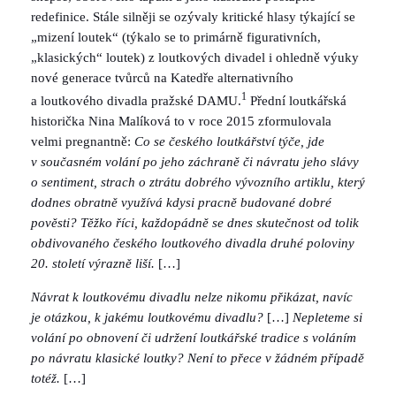
redefinice. Stále silněji se ozývaly kritické hlasy týkající se
„mizení loutek“ (týkalo se to primárně figurativních,
„klasických“ loutek) z loutkových divadel i ohledně výuky
nové generace tvůrců na Katedře alternativního
1
a loutkového divadla pražské DAMU.
Přední loutkářská
historička Nina Malíková to v roce 2015 zformulovala
velmi pregnantně:
Co se českého loutkářství týče, jde
v současném volání po jeho záchraně či návratu jeho slávy
o sentiment, strach o ztrátu dobrého vývozního artiklu, který
dodnes obratně využívá kdysi pracně budované dobré
pověsti? Těžko říci, každopádně se dnes skutečnost od tolik
obdivovaného českého loutkového divadla druhé poloviny
20. století výrazně liší.
[…]
Návrat k loutkovému divadlu nelze nikomu přikázat, navíc
je otázkou, k jakému loutkovému divadlu?
[…]
Nepleteme si
volání po obnovení či udržení loutkářské tradice s voláním
po návratu klasické loutky? Není to přece v žádném případě
totéž.
[…]