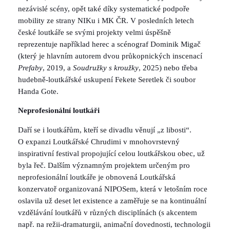
nezávislé scény, opět také díky systematické podpoře
mobility ze strany NIKu i MK ČR. V posledních letech
české loutkáře se svými projekty velmi úspěšně
reprezentuje například herec a scénograf Dominik Migač
(který je hlavním autorem dvou průkopnických inscenací
Prefaby
, 2019, a
Soudružky s kroužky
, 2025) nebo třeba
hudebně-loutkářské uskupení Fekete Seretlek či soubor
Handa Gote.
Neprofesionální loutkáři
Daří se i loutkářům, kteří se divadlu věnují „z libosti“.
O expanzi Loutkářské Chrudimi v mnohovrstevný
inspirativní festival propojující celou loutkářskou obec, už
byla řeč. Dalším významným projektem určeným pro
neprofesionální loutkáře je obnovená Loutkářská
konzervatoř organizovaná NIPOSem, která v letošním roce
oslavila už deset let existence a zaměřuje se na kontinuální
vzdělávání loutkářů v různých disciplínách (s akcentem
např. na režii-dramaturgii, animační dovednosti, technologii