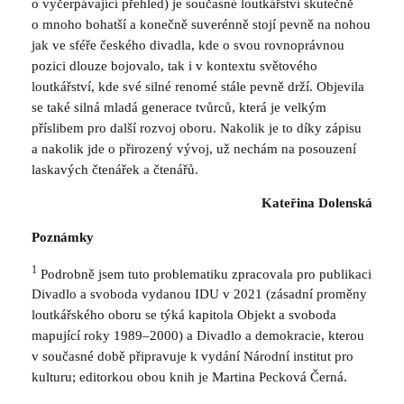
o vyčerpávající přehled) je současné loutkářství skutečně
o mnoho bohatší a konečně suverénně stojí pevně na nohou
jak ve sféře českého divadla, kde o svou rovnoprávnou
pozici dlouze bojovalo, tak i v kontextu světového
loutkářství, kde své silné renomé stále pevně drží. Objevila
se také silná mladá generace tvůrců, která je velkým
příslibem pro další rozvoj oboru. Nakolik je to díky zápisu
a nakolik jde o přirozený vývoj, už nechám na posouzení
laskavých čtenářek a čtenářů.
Kateřina Dolenská
Poznámky
1
Podrobně jsem tuto problematiku zpracovala pro publikaci
Divadlo a svoboda vydanou IDU v 2021 (zásadní proměny
loutkářského oboru se týká kapitola Objekt a svoboda
mapující roky 1989–2000) a Divadlo a demokracie, kterou
v současné době připravuje k vydání Národní institut pro
kulturu; editorkou obou knih je Martina Pecková Černá.