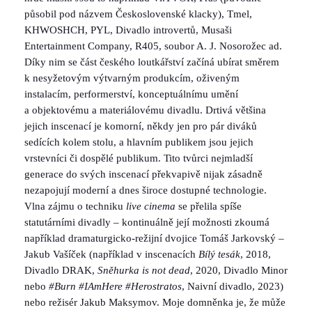
působil pod názvem Československé klacky), Tmel,
KHWOSHCH, PYL, Divadlo introvertů, Musaši
Entertainment Company, R405, soubor A. J. Nosorožec ad.
Díky nim se část českého loutkářství začíná ubírat směrem
k nesyžetovým výtvarným produkcím, oživeným
instalacím, performerství, konceptuálnímu umění
a objektovému a materiálovému divadlu. Drtivá většina
jejich inscenací je komorní, někdy jen pro pár diváků
sedících kolem stolu, a hlavním publikem jsou jejich
vrstevníci či dospělé publikum. Tito tvůrci nejmladší
generace do svých inscenací překvapivě nijak zásadně
nezapojují moderní a dnes široce dostupné technologie.
Vlna zájmu o techniku
live cinema
se přelila spíše
statutárními divadly – kontinuálně její možnosti zkoumá
například dramaturgicko-režijní dvojice Tomáš Jarkovský –
Jakub Vašíček (například v inscenacích
Bílý tesák
, 2018,
Divadlo DRAK,
Sněhurka is not dead
, 2020, Divadlo Minor
nebo
#Burn #IAmHere #Herostratos
, Naivní divadlo, 2023)
nebo režisér Jakub Maksymov. Moje domněnka je, že může