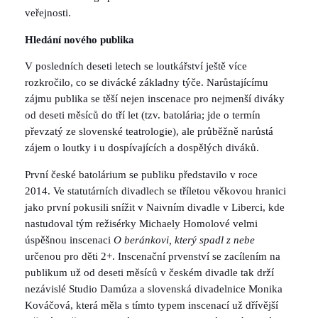
veřejnosti.
Hledání nového publika
V posledních deseti letech se loutkářství ještě více
rozkročilo, co se divácké základny týče. Narůstajícímu
zájmu publika se těší nejen inscenace pro nejmenší diváky
od deseti měsíců do tří let (tzv. batolária; jde o termín
převzatý ze slovenské teatrologie), ale průběžně narůstá
zájem o loutky i u dospívajících a dospělých diváků.
První české batolárium se publiku představilo v roce
2014. Ve statutárních divadlech se tříletou věkovou hranici
jako první pokusili snížit v Naivním divadle v Liberci, kde
nastudoval tým režisérky Michaely Homolové velmi
úspěšnou inscenaci
O beránkovi, který spadl z nebe
určenou pro děti 2+. Inscenační prvenství se zacílením na
publikum už od deseti měsíců v českém divadle tak drží
nezávislé Studio Damúza a slovenská divadelnice Monika
Kováčová, která měla s tímto typem inscenací už dřívější