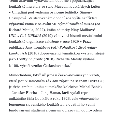
Velmi aktivním vydavatelem odborné i popularizující
loutkářské literatury se stalo Muzeum loutkářských kultur
v Chrudimi pod vedením osvícené ředitelky Simony
Chalupové. Ve sledovaném období zde vyšla například
výpravná kniha k oslavám 50. výročí založení muzea (ed.
Richard Matula, 2022), kniha editorky Niny Malíkové
UNI… Co? UNIMA!
(2019) věnovaná historii mezinárodní
loutkářské organizace založené v roce 1929 v Praze,
publikace Jany Tomášové (ed.)
Pohádkový život rodiny
Lamkových
(2018) doprovázející tematickou výstavu, stejně
jako
Loutky na frontě
(2018) Richarda Matuly vydaná
7
k 100. výročí vzniku Československa.
Mimochodem, když už jsme u česko-slovenských vazeb,
které jsou v samotném základu zápisu na seznam UNESCO,
je třeba zmínit i knihu autorského kolektivu Michal Babiak
– Jaroslav Blecha – Juraj Hamar, kteří vydali reprint
unikátního čísla Loutkáře z roku 1928, cele věnovaného
fenoménu slovenského loutkářství, a opatřili ho velmi
fundovanými studiemi a cenným obrazovým doprovodem