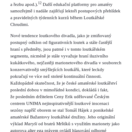
12
a řezbu apod.).
Další edukační platformy pro amatéry
samozřejmě i nadále zajišťují lektoři postupových přehlídek
a pravidelných týdenních kurzů během Loutkářské
Chrudimi.
Nové tendence loutkového divadla, jako je zmiňovaný
postupný odklon od figurativních loutek a stále častější
hraní s předměty, jsou patrné i v tomto loutkářském
segmentu, nicméně je stále vyvažuje hraní iluzivního
kukátkového, nejčastěji marionetového divadla v souborech
konzervativněji smýšlejících loutkářů, které leckdy
pokračují ve více než stoleté kontinuální činnosti.
Každopádně skutečnost, že je české amatérské loutkářství
poslední dobou v mimořádné kondici, dokládá i fakt,
že posledním držitelem Ceny Erik udělované Českým
centrem UNIMA nejinspirativnější loutkové inscenaci
sezóny napříč oborem se stal Tomáš Hájek z ponikelské
amatérské Bažantovy loutkářské družiny. Jeho originální
výklad
Maryši
od bratrů Mrštíků s využitím marionety jako
autorova alter ega právem ovládl hlasování odborné